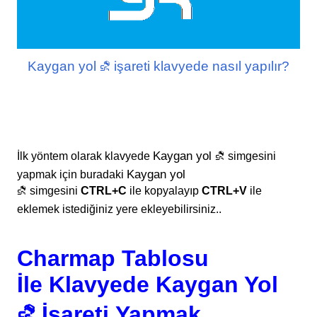
Kaygan yol ⛐ işareti klavyede nasıl yapılır?
Kaygan yol ⛐
İlk yöntem olarak klavyede
simgesini
Kaygan yol
yapmak için buradaki
⛐
simgesini
CTRL+C
ile kopyalayıp
CTRL+V
ile
eklemek istediğiniz yere ekleyebilirsiniz..
Charmap Tablosu
İle Klavyede
Kaygan Yol
⛐
İşareti Yapmak