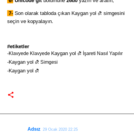
6-
Unicode git
bölümüne
26d0
yazın ve aratın,
7-
Son olarak tabloda çıkan
simgesini
Kaygan yol ⛐
seçin ve kopyalayın.
#etiketler
Kaygan yol ⛐
-Klavyede Klavyede
İşareti Nasıl Yapılır
Kaygan yol ⛐
-
Simgesi
Kaygan yol ⛐
-
Adsız
29 Ocak 2020 22:25
Y