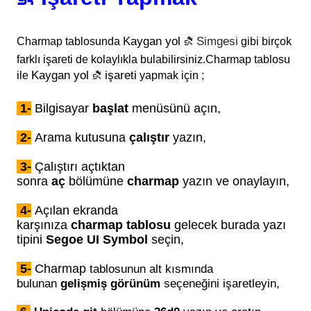
Simgesi
Kaygan yol ⛐
Charmap tablosunda
gibi birçok
farklı işareti de kolaylıkla bulabilirsiniz.Charmap tablosu
işareti
Kaygan yol ⛐
ile
yapmak için ;
1-
Bilgisayar
başlat
menüsünü açın,
2-
Arama kutusuna
çalıştır
yazın,
3-
Çalıştırı açtıktan
sonra
aç
bölümüne
charmap
yazın ve onaylayın,
4-
Açılan ekranda
karşınıza
charmap
tablosu
gelecek burada yazı
tipini
Segoe UI Symbol
seçin,
5-
Charmap
tablosunun alt kısmında
bulunan
gelişmiş görünüm
seçeneğini işaretleyin,