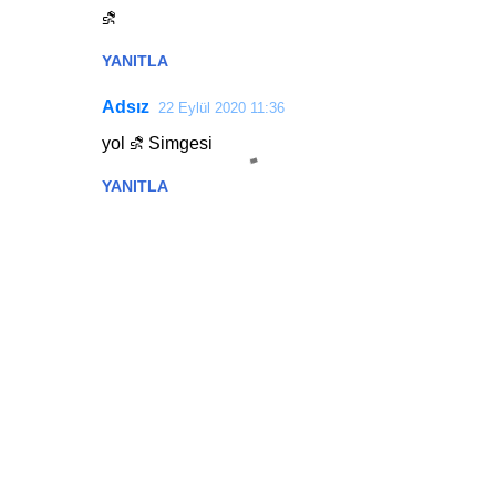
⛐
o
r
YANITLA
u
Adsız
22 Eylül 2020 11:36
m
yol ⛐ Simgesi
l
a
YANITLA
r