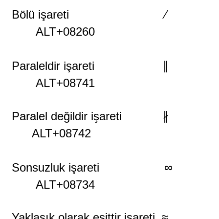
Bölü işareti ⁄
ALT+08260
Paraleldir
işareti
∥
ALT+08741
Paralel değildir
işareti
∦
ALT+08742
Sonsuzluk işareti ∞
ALT+08734
Yaklaşık olarak eşittir
işareti
≈