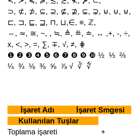
≺, ≻, ≼, ≽, ≾, ≿, ⊀, ⊁, ⊂,
⊃, ⊄, ⊅, ⊆, ⊇, ⊈, ⊉, ⊊, ⊋, ⊌, ⊍, ⊎,
⊏, ⊐, ⊑, ⊒, ⊓, ⊔,∈, ≡, ℤ,
⇔, ≃, ≅, ~, , ≒, ≜, ≝, ≐, ↔ ,
+, -, ÷,
x, <, >, =,
∑,
∓,
√,
≠,
⋕
❶ ❷ ❸ ❹ ❺ ❻ ❼ ❽ ❾ ❿
½ ⅓ ⅔
¼ ¾ ⅛ ⅜ ⅝ ⅞
√ ∛ ∜
İşaret Adı İşaret Smgesi
Kullanılan Tuşlar
Toplama işareti +