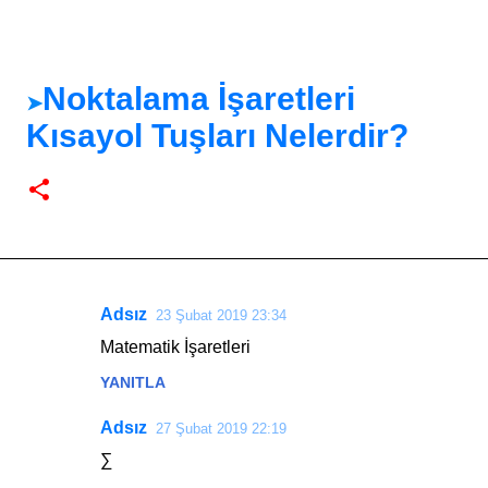
Noktalama İşaretleri
➤
Kısayol Tuşları Nelerdir?
Adsız
23 Şubat 2019 23:34
Y
Matematik İşaretleri
o
YANITLA
r
u
Adsız
27 Şubat 2019 22:19
m
∑
l