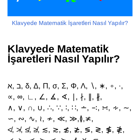
Klavyede Matematik İşaretleri Nasıl Yapılır?
Klavyede Matematik
İşaretleri Nasıl Yapılır?
ב ,א, δ, Δ, Π, σ, Σ, Φ, Λ, ∖, ∗, ∘, ∙,
∝, ∞, ∟, ∠, ∡, ∢, ∣, ∤, ∥, ∦,
∧, ∨, ∩, ∪, ∴, ∵, ∶, ∷, ∸, ∹, ∺, ∻, ∼,
∽, ∾, ∿, ≀, ≁, ≪, ≫,≬,≭,
≮, ≯, ≰, ≱, ≲, ≳, ≴, ≵, ≶, ≷, ≸, ≹,