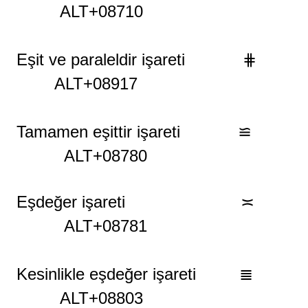
ALT+08710
Eşit ve paraleldir
işareti ⋕
ALT+08917
Tamamen eşittir
işareti
≌
ALT+08780
Eşdeğer
işareti
≍
ALT+08781
Kesinlikle eşdeğer
işareti
≣
ALT+08803