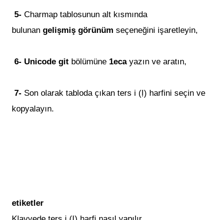
5-
Charmap tablosunun alt kısmında
bulunan
gelişmiş görünüm
seçeneğini işaretleyin,
6-
Unicode git
bölümüne
1eca
yazın ve aratın,
7-
Son olarak tabloda çıkan
t
ers i (Ị) harfi
ni
seçin ve
kopyalayın.
etiketler
Klavyede ters i (Ị) harfi nasıl yapılır,