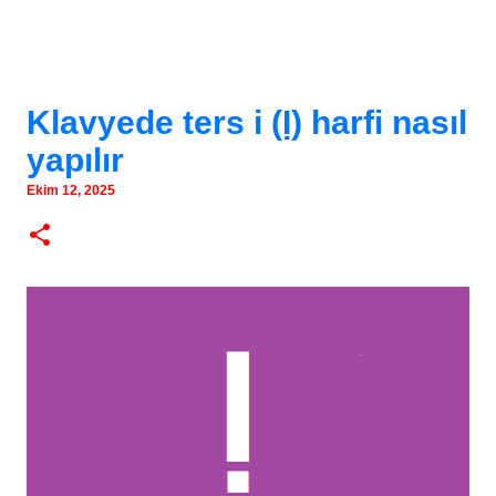
Klavyede ters i (Ị) harfi nasıl
yapılır
Ekim 12, 2025