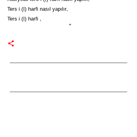
Ters i (Ị) harfi nasıl yapılır
,
Ters i (Ị) harfi ,
Y
o
r
u
m
l
a
r