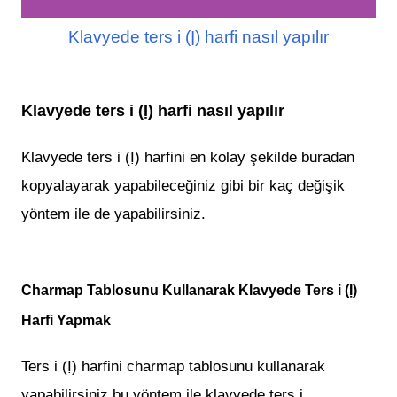
Klavyede ters i (Ị) harfi nasıl yapılır
Klavyede ters i (Ị) harfi nasıl yapılır
Klavyede
ters
i (Ị) harfi
ni en kolay şekilde buradan
kopyalayarak yapabileceğiniz gibi bir kaç değişik
yöntem ile de yapabilirsiniz.
Charmap Tablosunu Kullanarak Klavyede
T
ers
i (Ị)
Harfi Yapmak
T
ers i (Ị) harfi
ni
charmap tablosunu kullanarak
yapabilirsiniz bu yöntem ile klavyede
t
ers
i