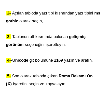
2-
Açılan tabloda yazı tipi kısmından yazı tipini
ms
gothic
olarak seçin,
3-
-Tablonun alt kısmında bulunan
gelişmiş
görünüm
seçeneğini işaretleyin,
4-
-
Unicode
git bölümüne
2169
yazın ve aratın,
5
-
Son olarak tabloda çıkan
Roma Rakamı On
(Ⅹ)
i
şaretini seçin ve kopyalayın.