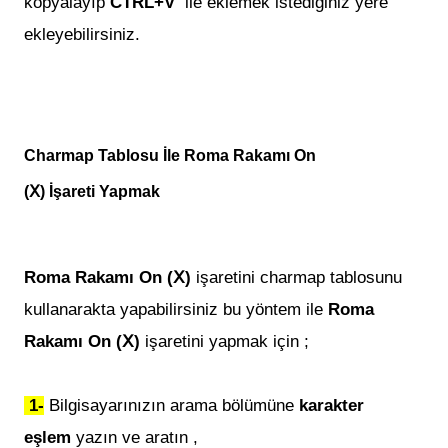
kopyalayıp
CTRL+V
ile eklemek istediğiniz yere
ekleyebilirsiniz.
Charmap Tablosu İle
Roma Rakamı On
(Ⅹ)
İşareti Yapmak
Roma Rakamı On (Ⅹ)
i
şaretini charmap tablosunu
kullanarakta yapabilirsiniz bu yöntem ile
Roma
Rakamı On (Ⅹ)
i
şaretini yapmak için ;
1-
Bilgisayarınızın arama bölümüne
karakter
eşlem
yazın ve aratın ,