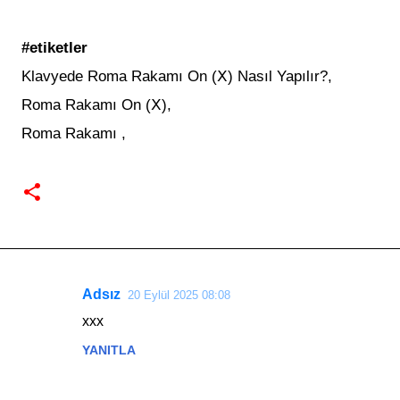
#etiketler
Klavyede Roma Rakamı On (Ⅹ) Nasıl Yapılır?,
Roma Rakamı On (Ⅹ),
Roma Rakamı ,
Adsız
20 Eylül 2025 08:08
Y
xxx
o
YANITLA
r
u