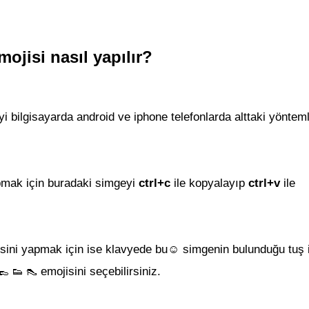
ojisi nasıl yapılır?
i bilgisayarda android ve iphone telefonlarda alttaki yönteml
pmak için buradaki simgeyi
ctrl+c
ile kopyalayıp
ctrl+v
ile
si
ni yapmak için ise klavyede bu☺ simgenin bulunduğu tuş i
emojisi
ni seçebilirsiniz.
👞 👟 👠