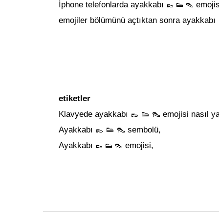
İphone telefonlarda
ayakkabı
emojis
👞 👟 👠
emojiler bölümünü açtıktan sonra
ayakkabı
etiketler
Klavyede ayakkabı
👞 👟 👠
emojisi nasıl ya
Ayakkabı
👞 👟 👠
sembolü,
Ayakkabı
emojisi,
👞 👟 👠