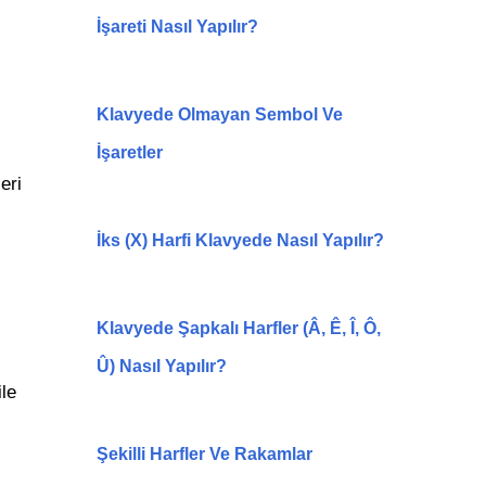
İşareti Nasıl Yapılır?
Klavyede Olmayan Sembol Ve
İşaretler
eri
İks (X) Harfi Klavyede Nasıl Yapılır?
Klavyede Şapkalı Harfler (Â, Ê, Î, Ô,
Û) Nasıl Yapılır?
le
Şekilli Harfler Ve Rakamlar