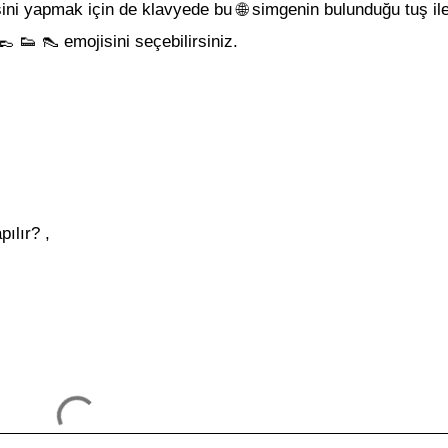
i
ni yapmak için de klavyede bu 🌐 simgenin bulunduğu tuş il
👞 👟 👠
emojisini seçebilirsiniz.
pılır?
,