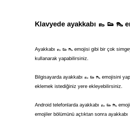
Klavyede ayakkabı
👞 👟 👠
em
Ayakkabı
emojisi
gibi bir çok simgey
👞 👟 👠
kullanarak yapabilirsiniz.
Bilgisayarda
ayakkabı
emojisi
ni ya
👞 👟 👠
eklemek istediğiniz yere ekleyebilirsiniz.
Android telefonlarda
ayakkabı
emoji
👞 👟 👠
emojiler bölümünü açtıktan sonra
ayakkabı