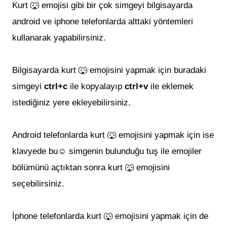
Kurt 🐺 emojisi
gibi bir çok simgeyi bilgisayarda
android ve iphone telefonlarda alttaki yöntemleri
kullanarak yapabilirsiniz.
Bilgisayarda
kurt 🐺 emojisi
ni yapmak için buradaki
simgeyi
ctrl+c
ile kopyalayıp
ctrl+v
ile eklemek
istediğiniz yere ekleyebilirsiniz.
Android telefonlarda
kurt 🐺 emojisi
ni yapmak için ise
klavyede bu☺ simgenin bulunduğu tuş ile emojiler
bölümünü açtıktan sonra
kurt 🐺 emojisi
ni
seçebilirsiniz.
İphone telefonlarda
kurt 🐺 emojisi
ni yapmak için de