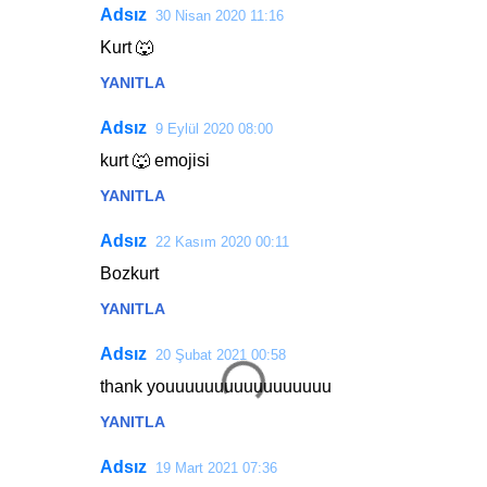
Adsız
30 Nisan 2020 11:16
Y
Kurt 🐺
o
YANITLA
r
u
Adsız
9 Eylül 2020 08:00
m
kurt 🐺 emojisi
l
YANITLA
a
r
Adsız
22 Kasım 2020 00:11
Bozkurt
YANITLA
Adsız
20 Şubat 2021 00:58
thank youuuuuuuuuuuuuuuuu
YANITLA
Adsız
19 Mart 2021 07:36