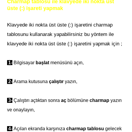
Charmap tablosu ile klavyede iki nokta üst
üste (:) işareti yapmak
Klavyede
iki nokta üst üste (:)
işaretini charmap
tablosunu kullanarak yapabilirsiniz bu yöntem ile
k
lavyede
iki nokta üst üste (:)
işaretini yapmak için ;
1-
Bilgisayar
başlat
menüsünü açın,
2-
Arama kutusuna
çalıştır
yazın,
3-
Çalıştırı açtıktan sonra
aç
bölümüne
charmap
yazın
ve onaylayın,
4-
Açılan ekranda karşınıza
charmap
tablosu
gelecek