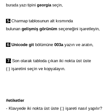
burada yazı tipini
georgia
seçin,
tablosunun alt kısmında
5-
Charmap
bulunan
gelişmiş görünüm
seçeneğini işaretleyin,
Unicode git
bölümüne
003a
yazın ve aratın,
6-
7-
Son olarak tabloda çıkan
iki nokta üst üste
(:)
işaretini
seçin ve kopyalayın.
#etiketler
- Klavyede
iki nokta üst üste (:)
işareti nasıl yapılır?