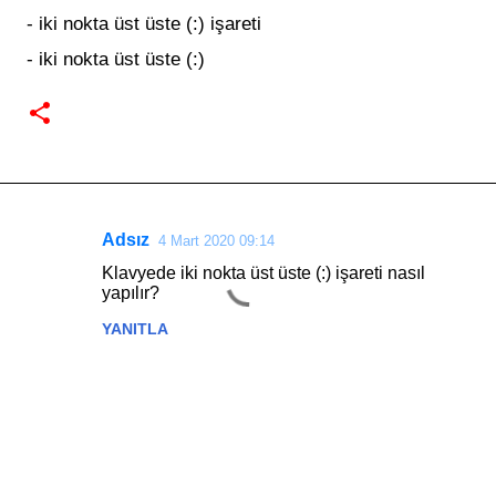
-
iki nokta üst üste (:)
işareti
-
iki nokta üst üste (:)
Adsız
4 Mart 2020 09:14
Y
Klavyede iki nokta üst üste (:) işareti nasıl
o
yapılır?
r
YANITLA
u
m
l
a
r