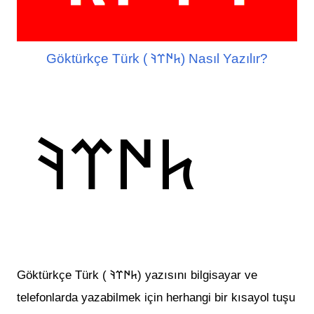
Göktürkçe Türk ( 𐱅𐰇𐰼𐰚) Nasıl Yazılır?
𐱅𐰇𐰼𐰚
Göktürkçe Türk ( 𐱅𐰇𐰼𐰚) yazısını bilgisayar ve
telefonlarda yazabilmek için herhangi bir kısayol tuşu