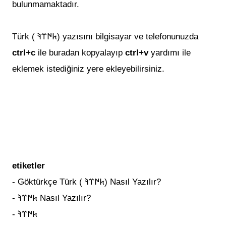
bulunmamaktadır.
Türk ( 𐱅𐰇𐰼𐰚) yazısını bilgisayar ve telefonunuzda
ctrl+c
ile buradan kopyalayıp
ctrl+v
yardımı ile
eklemek istediğiniz yere ekleyebilirsiniz.
etiketler
-
Göktürkçe Türk ( 𐱅𐰇𐰼𐰚) Nasıl Yazılır?
-
𐱅𐰇𐰼𐰚 Nasıl Yazılır?
-
𐱅𐰇𐰼𐰚