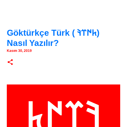
Göktürkçe Türk ( 𐱅𐰇𐰼𐰚)
Nasıl Yazılır?
Kasım 30, 2019