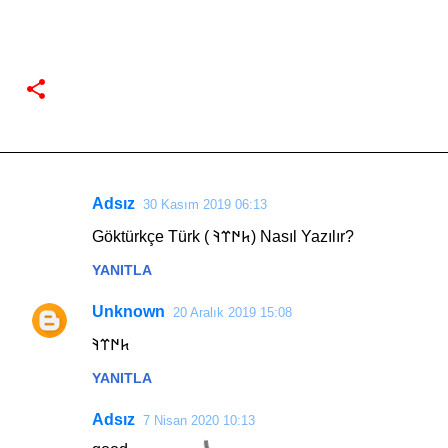
Adsız
30 Kasım 2019 06:13
Y
Göktürkçe Türk ( 𐱅𐰇𐰼𐰚) Nasıl Yazılır?
o
YANITLA
r
u
Unknown
20 Aralık 2019 15:08
m
𐱅𐰇𐰼𐰚
l
YANITLA
a
r
Adsız
7 Nisan 2020 10:13