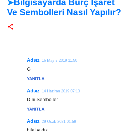
Bilgisayarda Burç İşaret
➤
Ve Sembolleri Nasıl Yapılır?
Adsız
16 Mayıs 2019 11:50
Y
☪
o
YANITLA
r
u
Adsız
14 Haziran 2019 07:13
m
Dini Semboller
l
YANITLA
a
r
Adsız
29 Ocak 2021 01:59
hilal yıldız