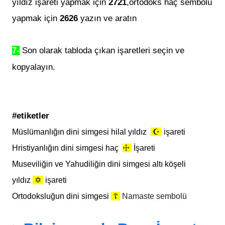
yıldız işareti yapmak için
2721
,ortodoks haç sembölü
yapmak için
2626
yazın ve aratın
7-
Son olarak tabloda çıkan işaretleri
seçin ve
kopyalayın.
#etiketler
Müslümanlığın dini simgesi hilal yıldız
☪
işareti
Hristiyanlığın dini simgesi haç
☩
İşareti
Museviliğin ve Yahudiliğin dini simgesi altı köşeli
yıldız
✡
işareti
Ortodoksluğun dini simgesi
☦
Namaste sembolü