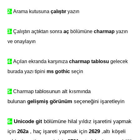
2-
Arama kutusuna
çalıştır
yazın
3-
Çalıştırı açtıktan sonra
aç
bölümüne
charmap
yazın
ve onaylayın
4-
Açılan ekranda karşınıza
charmap
tablosu
gelecek
burada yazı tipini
ms gothic
seçin
tablosunun alt kısmında
5-
Charmap
bulunan
gelişmiş görünüm
seçeneğini işaretleyin
6-
Unicode git
bölümüne hilal yıldız işaretini yapmak
için
262a
, haç işareti yapmak için
2629
,altı köşeli