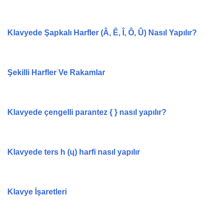
Klavyede Şapkalı Harfler (Â, Ê, Î, Ô, Û) Nasıl Yapılır?
Şekilli Harfler Ve Rakamlar
Klavyede çengelli parantez { } nasıl yapılır?
Klavyede ters h (ɥ) harfi nasıl yapılır
Klavye İşaretleri